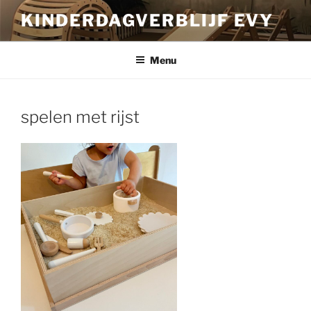
Ga
KINDERDAGVERBLIJF EVY
naar
de
inhoud
Menu
spelen met rijst