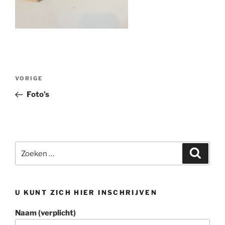
Bericht
Vorig
VORIGE
navigatie
bericht
Foto’s
Zoeken
Zoeke
naar:
U KUNT ZICH HIER INSCHRIJVEN
Naam (verplicht)