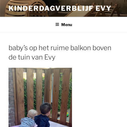
Ga
KINDERDAGVERBLIJF EVY
naar
de
inhoud
Menu
baby’s op het ruime balkon boven
de tuin van Evy