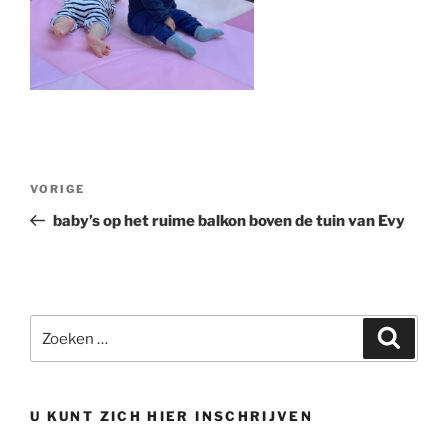
Bericht
Vorig
VORIGE
navigatie
bericht
baby’s op het ruime balkon boven de tuin van Evy
Zoeken
Zoeke
naar:
U KUNT ZICH HIER INSCHRIJVEN